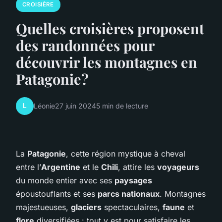
CROISIÈRE
Quelles croisières proposent
des randonnées pour
découvrir les montagnes en
Patagonie?
L
Léonie
27 juin 2024
5 min de lecture
La
Patagonie
, cette région mystique à cheval
entre l’
Argentine
et le
Chili
, attire les
voyageurs
du monde entier avec ses
paysages
époustouflants et ses
parcs nationaux
. Montagnes
majestueuses,
glaciers
spectaculaires,
faune
et
flore
diversifiées : tout y est pour satisfaire les