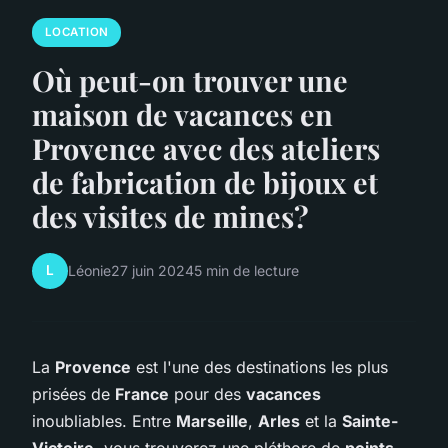
LOCATION
Où peut-on trouver une
maison de vacances en
Provence avec des ateliers
de fabrication de bijoux et
des visites de mines?
L
Léonie
27 juin 2024
5 min de lecture
La
Provence
est l'une des destinations les plus
prisées de
France
pour des
vacances
inoubliables. Entre
Marseille
,
Arles
et la
Sainte-
Victoire
, vous trouverez une pléthore de
points