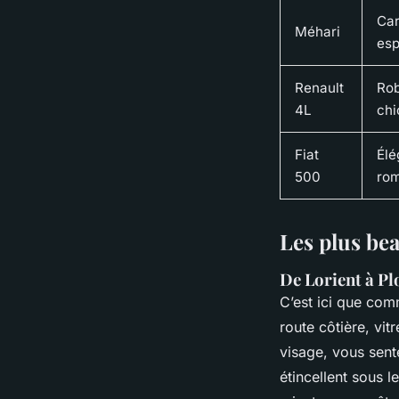
Car
Méhari
esp
Renault
Rob
4L
chi
Fiat
Élé
500
rom
Les plus bea
De Lorient à Pl
C’est ici que com
route côtière, vit
visage, vous sente
étincellent sous l