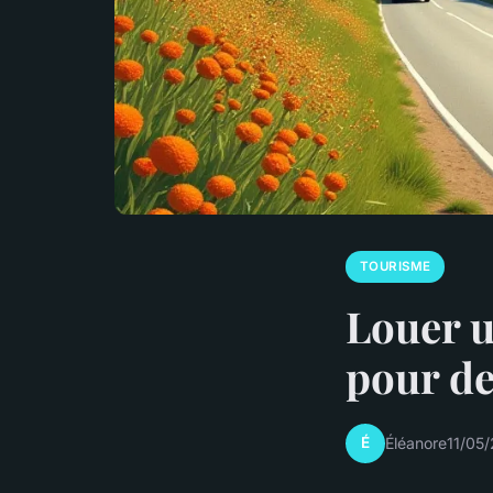
TOURISME
Louer u
pour de
É
Éléanore
11/05