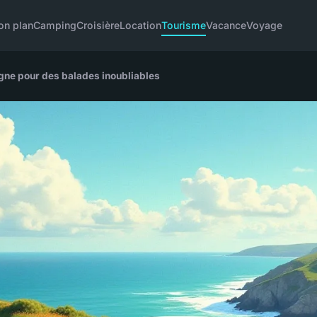
on plan
Camping
Croisière
Location
Tourisme
Vacance
Voyage
agne pour des balades inoubliables