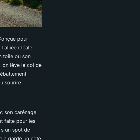
. Conçue pour
’alliée idéale
n toile ou son
, on lève le col de
débattement
du sourire
vec son carénage
t faite pour les
ers un spot de
le a gardé un côté