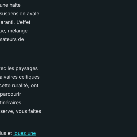
 une halte
 suspension avale
ranti. L’effet
ique, mélange
amateurs de
vec les paysages
alvaires celtiques
tte ruralité, ont
 parcourir
tinéraires
bserve, vous faites
lus et
louez une