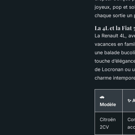
joyeux, pop et sol
chaque sortie un 
La 4L et la Fiat 
La Renault 4L, av
vacances en famill
une balade bucoli
touche d’élégance
de Locronan ou un
charme intemporel
🚗
✨ A
Modèle
Citroën
Con
2CV
acc