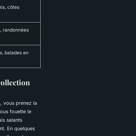
mis, côtes
s, randonnées
, balades en
collection
, vous prenez la
ous fouette le
ais salants
ment. En quelques