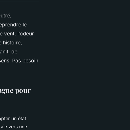
utré,
reprendre le
le vent, l’odeur
 histoire,
anit, de
sens. Pas besoin
tagne pour
pter un état
ssée vers une