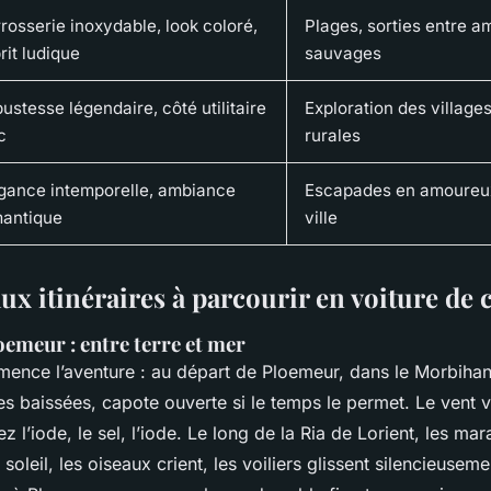
rosserie inoxydable, look coloré,
Plages, sorties entre a
rit ludique
sauvages
ustesse légendaire, côté utilitaire
Exploration des village
c
rurales
gance intemporelle, ambiance
Escapades en amoureux
antique
ville
ux itinéraires à parcourir en voiture de 
oemeur : entre terre et mer
mence l’aventure : au départ de Ploemeur, dans le Morbihan
res baissées, capote ouverte si le temps le permet. Le vent v
z l’iode, le sel, l’iode. Le long de la Ria de Lorient, les mar
e soleil, les oiseaux crient, les voiliers glissent silencieuse