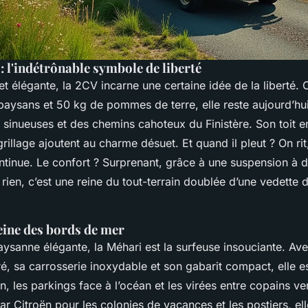
: l'indétrônable symbole de liberté
 et élégante, la 2CV incarne une certaine idée de la liberté
paysans et 50 kg de pommes de terre, elle reste aujourd’hui l
s sinueuses et des chemins cahoteux du Finistère. Son toit e
grillage ajoutent au charme désuet. Et quand il pleut ? On rit
ontinue. Le confort ? Surprenant, grâce à une suspension à 
rien, c’est une reine du tout-terrain doublée d’une vedette 
reine des bords de mer
paysanne élégante, la Méhari est la surfeuse insouciante. A
é, sa carrosserie inoxydable et son gabarit compact, elle es
n, les parkings face à l’océan et les virées entre copains v
r Citroën pour les colonies de vacances et les postiers, el