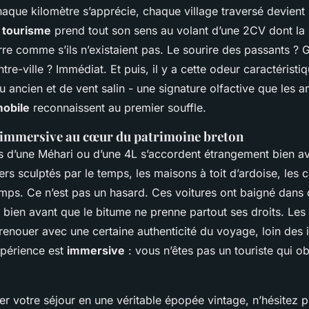
chaque kilomètre s’apprécie, chaque village traversé devient
 tourisme
prend tout son sens au volant d’une 2CV dont la
re comme s’ils n’existaient pas. Le sourire des passants ? Ga
ntre-ville ? Immédiat. Et puis, il y a cette odeur caractérist
u ancien et de vent salin - une signature olfactive que les 
mobile
reconnaissent au premier souffle.
 immersive au cœur du patrimoine breton
s d’une Méhari ou d’une 4L s’accordent étrangement bien a
ers sculptés par le temps, les maisons à toit d’ardoise, les c
mps. Ce n’est pas un hasard. Ces voitures ont baigné dans ce
s bien avant que le bitume ne prenne partout ses droits. Les
 renouer avec une certaine authenticité du voyage, loin des i
xpérience est
immersive
: vous n’êtes pas un touriste qui o
er votre séjour en une véritable épopée vintage, n’hésitez p